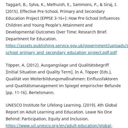
Taggart, B., Sylva, K., Melhuish, E., Sammons, P., & Siraj, I.
(2015). Effective Pre-School, Primary and Secondary
Education Project (EPPSE 3-16+): How Pre-School Influences
Children and Young People’s Attainment and
Developmental Outcomes Over Time: Research Brief.
Department for Education.
https://assets.publishing.service.gov.uk/government/uploads/
school_primary_and_secondary_education_project.pdf.pdf
Töpper, A. (2012). Ausgangslage und Qualitätsbegriff
[Initial Situation and Quality Term]. In A. Töpper (Eds.),
Qualität von Weiterbildungsmaßnahmen: Einflussfaktoren
und Qualitätsmanagement im Spiegel empirischer Befunde
(pp. 11-16). Bertelsmann.
UNESCO Institute for Lifelong Learning. (2019). 4th Global
Report on Adult Learning and Education. Leave No One
Behind: Participation, Equity and Inclusion.
https://www.uil.unesco.org/en/adult-education/global-