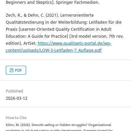
Beginners and Skeptics]. Springer Fachmedien.
Zech, R., & Dehn, C. (2021). Lernerorientierte
Qualitätstestierung in der Weiterbildung: Leitfaden für die
Praxis [Learner-Oriented Quality Certification in Adult
Education: A Guide for Practice] (3rd model version, 7th rev.
edition). ArtSet.
https://www.qualitaets-portal.de/wp-
content/uploads/LQW-3-Leitfaden-7_Auflage.pdf
PDF
Published
2026-03-12
How to Cite
Kilinc, M. (2026). Smooth sailing or hidden struggles? Organisational
problems in adult education quality development.
European Journal for