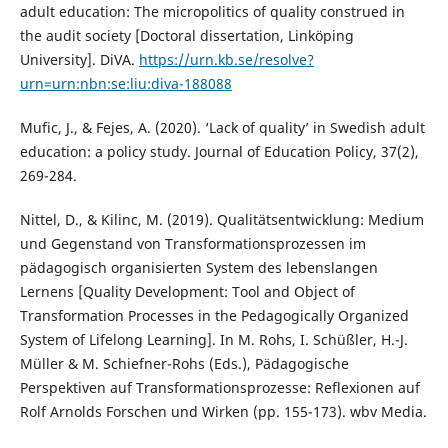
adult education: The micropolitics of quality construed in
the audit society [Doctoral dissertation, Linköping
University]. DiVA.
https://urn.kb.se/resolve?
urn=urn:nbn:se:liu:diva-188088
Mufic, J., & Fejes, A. (2020). ‘Lack of quality’ in Swedish adult
education: a policy study. Journal of Education Policy, 37(2),
269-284.
Nittel, D., & Kilinc, M. (2019). Qualitätsentwicklung: Medium
und Gegenstand von Transformationsprozessen im
pädagogisch organisierten System des lebenslangen
Lernens [Quality Development: Tool and Object of
Transformation Processes in the Pedagogically Organized
System of Lifelong Learning]. In M. Rohs, I. Schüßler, H.-J.
Müller & M. Schiefner-Rohs (Eds.), Pädagogische
Perspektiven auf Transformationsprozesse: Reflexionen auf
Rolf Arnolds Forschen und Wirken (pp. 155-173). wbv Media.